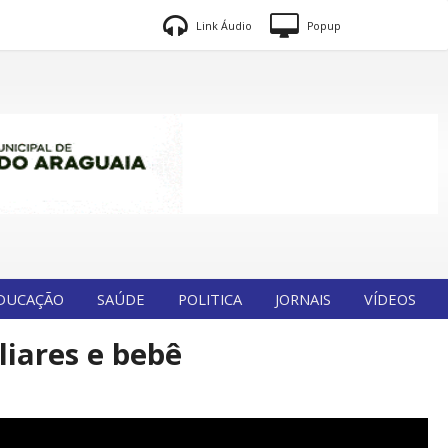
Link Áudio
Popup