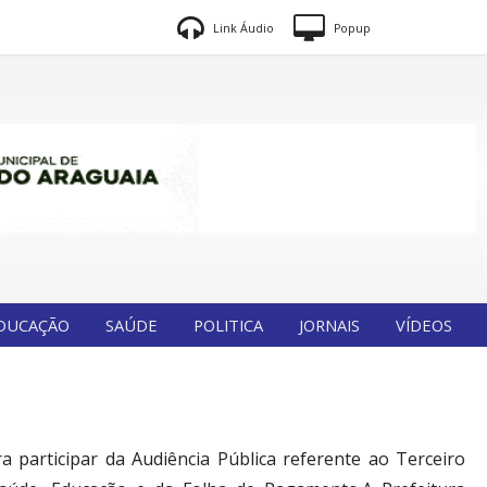
Link Áudio
Popup