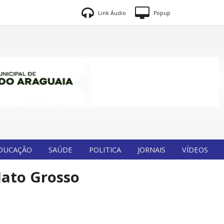
Link Áudio
Popup