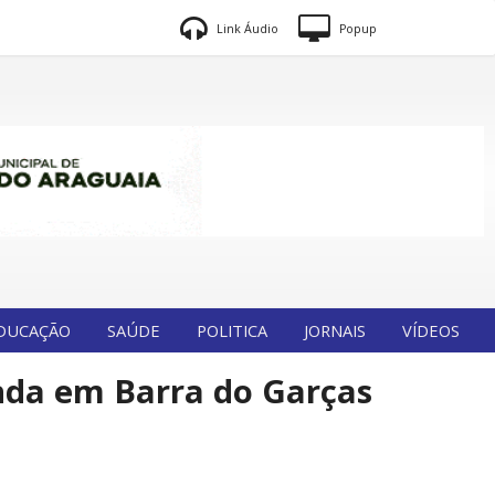
Link Áudio
Popup