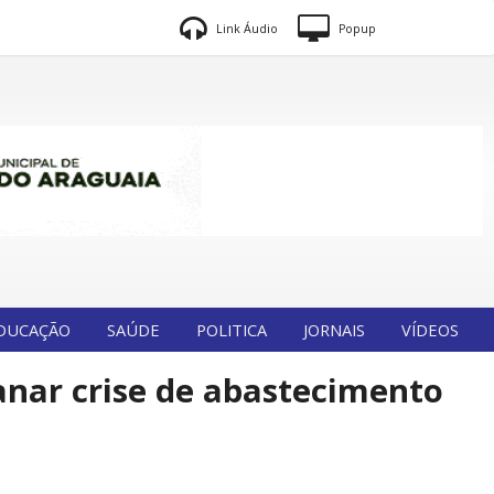
Link Áudio
Popup