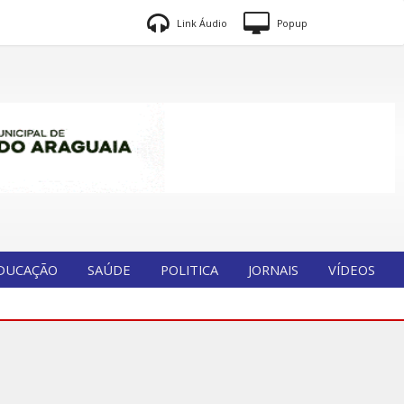
Link Áudio
Popup