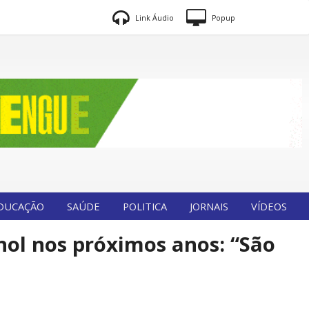
Link Áudio
Popup