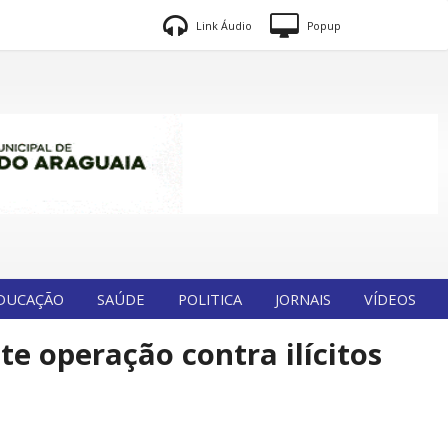
Link Áudio
Popup