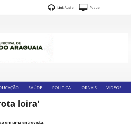
Link Áudio
Popup