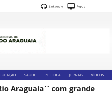
Link Áudio
Popup