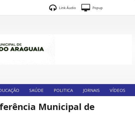
Link Áudio
Popup