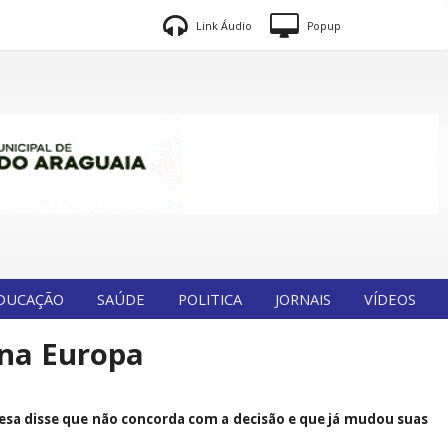
Link Áudio
Popup