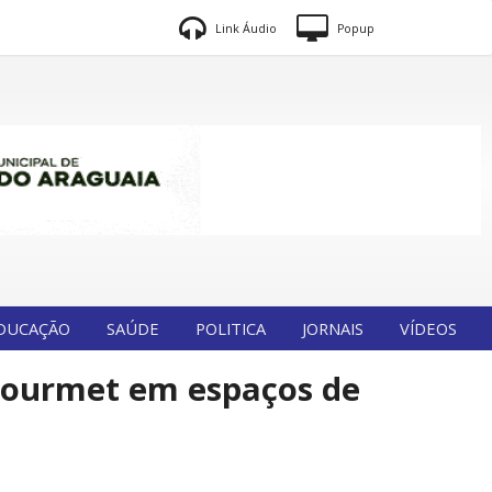
Link Áudio
Popup