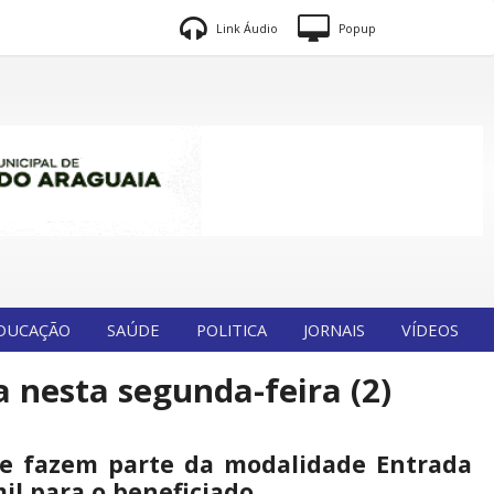
Link Áudio
Popup